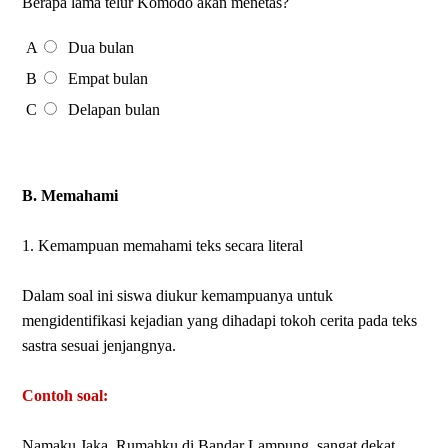
Berapa lama telur Komodo akan menetas?
A
Dua bulan
B
Empat bulan
C
Delapan bulan
B. Memahami
1. Kemampuan memahami teks secara literal
Dalam soal ini siswa diukur kemampuanya untuk
mengidentifikasi kejadian yang dihadapi tokoh cerita pada teks
sastra sesuai jenjangnya.
Contoh soal:
Namaku Jaka. Rumahku di Bandar Lampung, sangat dekat