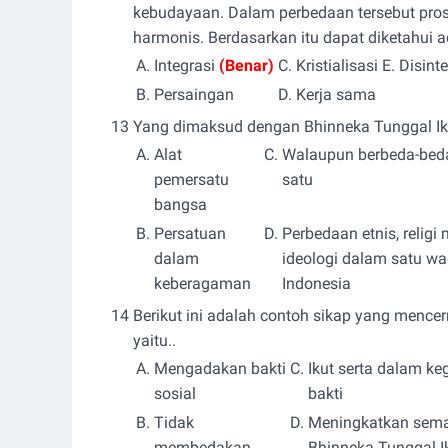
kebudayaan. Dalam perbedaan tersebut pros
harmonis. Berdasarkan itu dapat diketahui 
A.
Integrasi
(Benar)
C.
Kristialisasi
E.
Disinte
B.
Persaingan
D.
Kerja sama
13
Yang dimaksud dengan Bhinneka Tunggal Ika
A.
Alat
C.
Walaupun berbeda-beda 
pemersatu
satu
bangsa
B.
Persatuan
D.
Perbedaan etnis, relig
dalam
ideologi dalam satu w
keberagaman
Indonesia
14
Berikut ini adalah contoh sikap yang menc
yaitu..
A.
Mengadakan bakti
C.
Ikut serta dalam keg
sosial
bakti
B.
Tidak
D.
Meningkatkan sem
membedakan
Bhinneka Tunggal I