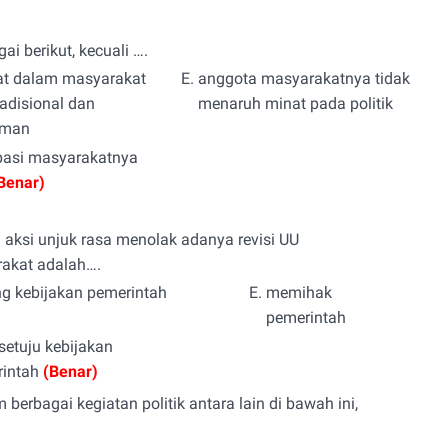
ai berikut, kecuali ….
at dalam masyarakat
E.
anggota masyarakatnya tidak
radisional dan
menaruh minat pada politik
aman
ipasi masyarakatnya
Benar)
ksi unjuk rasa menolak adanya revisi UU
arakat adalah….
g kebijakan pemerintah
E.
memihak
pemerintah
 setuju kebijakan
rintah
(Benar)
am berbagai kegiatan politik antara lain di bawah ini,