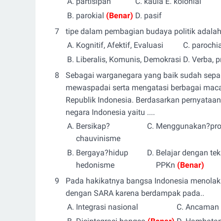
A.
partisipan
C.
kaula
E.
kolonial
B.
parokial
(Benar)
D.
pasif
7
tipe dalam pembagian budaya politik adala
A.
Kognitif, Afektif, Evaluasi
C.
parochia
B.
Liberalis, Komunis, Demokrasi
D.
Verba, p
8
Sebagai warganegara yang baik sudah sepant
mewaspadai serta mengatasi berbagai mac
Republik Indonesia. Berdasarkan pernyataan
negara Indonesia yaitu ....
A.
Bersikap?
C.
Menggunakan?prod
chauvinisme
B.
Bergaya?hidup
D.
Belajar dengan tek
hedonisme
PPKn
(Benar)
9
Pada hakikatnya bangsa Indonesia menolak k
dengan SARA karena berdampak pada..
A.
Integrasi nasional
C.
Ancaman 