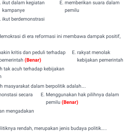
.
ikut dalam kegiatan
E.
memberikan suara dalam
kampanye
pemilu
.
ikut berdemonstrasi
emokrasi di era reformasi ini membawa dampak positif,
akin kritis dan peduli terhadap
E.
rakyat menolak
 pemerintah
(Benar)
kebijakan pemerintah
h tak acuh terhadap kebijakan
h
eh masyarakat dalam berpolitik adalah….
onstasi secara
E.
Menggunakan hak pilihnya dalam
pemilu
(Benar)
an mengadakan
olitiknya rendah, merupakan jenis budaya politik…..