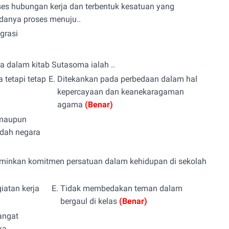
es hubungan kerja dan terbentuk kesatuan yang
adanya proses menuju..
grasi
 dalam kitab Sutasoma ialah ..
tetapi tetap
E.
Ditekankan pada perbedaan dalam hal
kepercayaan dan keanekaragaman
agama
(Benar)
i maupun
adah negara
erminkan komitmen persatuan dalam kehidupan di sekolah
iatan kerja
E.
Tidak membedakan teman dalam
bergaul di kelas
(Benar)
angat
ka