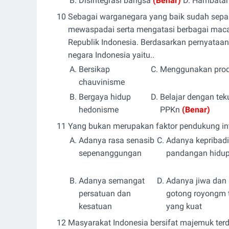
B.
Disintegrasi bangsa
(Benar)
D.
Hambatan
10
Sebagai warganegara yang baik sudah sepant
mewaspadai serta mengatasi berbagai mac
Republik Indonesia. Berdasarkan pernyataa
negara Indonesia yaitu..
A.
Bersikap
C.
Menggunakan produ
chauvinisme
B.
Bergaya hidup
D.
Belajar dengan tek
hedonisme
PPKn
(Benar)
11
Yang bukan merupakan faktor pendukung inte
A.
Adanya rasa senasib
C.
Adanya kepribad
sepenanggungan
pandangan hidu
B.
Adanya semangat
D.
Adanya jiwa dan
persatuan dan
gotong royongm t
kesatuan
yang kuat
12
Masyarakat Indonesia bersifat majemuk terdi