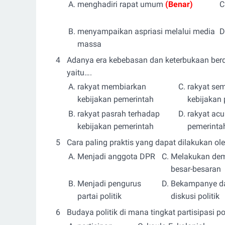
A.
menghadiri rapat umum
(Benar)
C
B.
menyampaikan aspriasi melalui media
D
massa
4
Adanya era kebebasan dan keterbukaan berd
yaitu….
A.
rakyat membiarkan
C.
rakyat sem
kebijakan pemerintah
kebijakan
B.
rakyat pasrah terhadap
D.
rakyat acu
kebijakan pemerintah
pemerinta
5
Cara paling praktis yang dapat dilakukan ol
A.
Menjadi anggota DPR
C.
Melakukan dem
besar-besaran
B.
Menjadi pengurus
D.
Bekampanye d
partai politik
diskusi politik
6
Budaya politik di mana tingkat partisipasi p