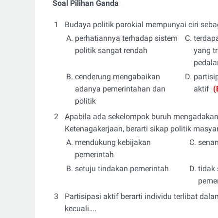
Soal Pilihan Ganda
1
Budaya politik parokial mempunyai ciri sebag
A.
perhatiannya terhadap sistem
C.
terdap
politik sangat rendah
yang t
pedal
B.
cenderung mengabaikan
D.
partis
adanya pemerintahan dan
aktif
(
politik
2
Apabila ada sekelompok buruh mengadakan a
Ketenagakerjaan, berarti sikap politik masy
A.
mendukung kebijakan
C.
senan
pemerintah
B.
setuju tindakan pemerintah
D.
tidak
peme
3
Partisipasi aktif berarti individu terlibat dal
kecuali….