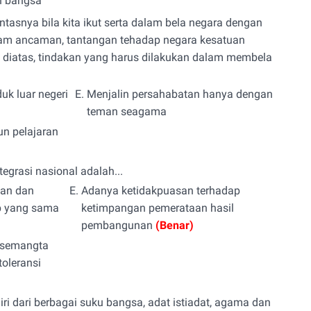
 bangsa
asnya bila kita ikut serta dalam bela negara dengan
am ancaman, tantangan tehadap negara kesatuan
n diatas, tindakan yang harus dilakukan dalam membela
k luar negeri
E.
Menjalin persahabatan hanya dengan
teman seagama
un pelajaran
grasi nasional adalah...
ian dan
E.
Adanya ketidakpuasan terhadap
p yang sama
ketimpangan pemerataan hasil
pembangunan
(Benar)
 semangta
oleransi
ri dari berbagai suku bangsa, adat istiadat, agama dan